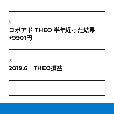
投
前
稿
ロボアド THEO 半年経った結果
前
の
+9901円
ナ
投
ビ
稿:
ゲ
次
2019.6 THEO損益
次
ー
の
シ
投
稿:
ョ
ン