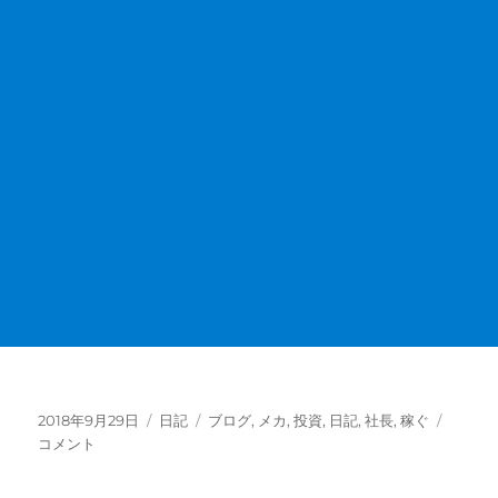
投
カ
タ
投
2018年9月29日
日記
ブログ
,
メカ
,
投資
,
日記
,
社長
,
稼ぐ
稿
テ
グ
資
コメント
日:
ゴ
で
リ
稼