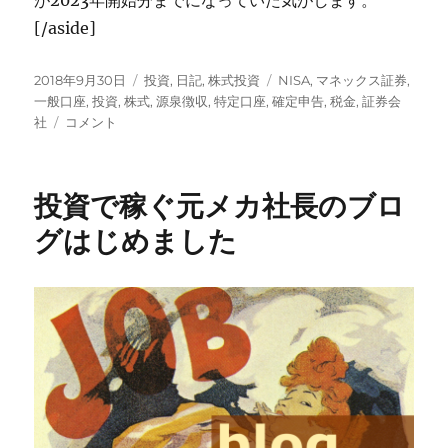
が2023年開始分までになっていた気がします。
[/aside]
投
カ
タ
2018年9月30日
投資
,
日記
,
株式投資
NISA
,
マネックス証券
,
稿
テ
グ
一般口座
,
投資
,
株式
,
源泉徴収
,
特定口座
,
確定申告
,
税金
,
証券会
日:
僕
ゴ
社
コメント
が
リ
投
ー
資
投資で稼ぐ元メカ社長のブロ
を
は
グはじめました
じ
め
た
き
っ
か
け
に