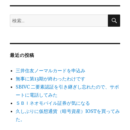
ー
ぐ
元
メ
検
検
索
カ
索:
社
長
の
ブ
ロ
最近の投稿
グ
は
三井住友ノーマルカードを申込み
じ
め
無事に第13期が終わったわけです
ま
SBIVC 二要素認証を引き継ぎし忘れたので、サポ
し
ートに電話してみた
た
に
ＳＢＩネオモバイル証券が気になる
久しぶりに仮想通貨（暗号資産）IOSTを買ってみ
た。