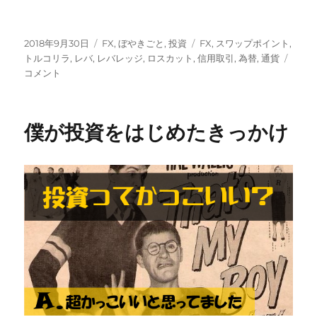
投
カ
タ
2018年9月30日
FX
,
ぼやきごと
,
投資
FX
,
スワップポイント
,
稿
テ
グ
FX
トルコリラ
,
レバ
,
レバレッジ
,
ロスカット
,
信用取引
,
為替
,
通貨
日:
ゴ
と
コメント
リ
笑
ー
え
な
僕が投資をはじめたきっかけ
い
ロ
ス
カ
ッ
ト
の
話
に