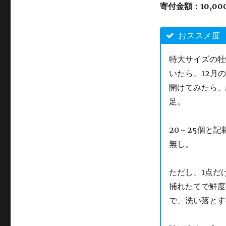
寄付金額：
10,0
おススメ度
特大サイズの牡
いたら、12月
開けてみたら、
足。
20～25個と
無し。
ただし、1点だ
捕れたてで鮮度
で、洗い落とす