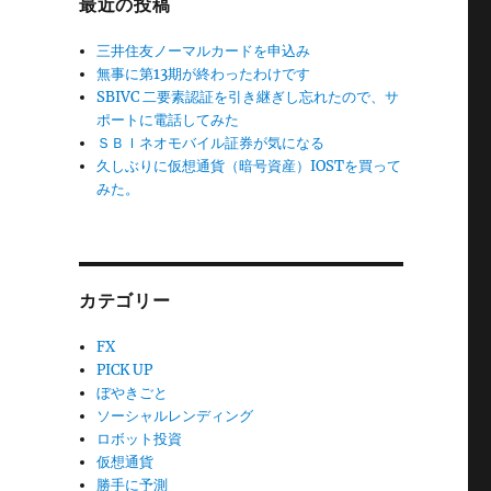
最近の投稿
三井住友ノーマルカードを申込み
無事に第13期が終わったわけです
SBIVC 二要素認証を引き継ぎし忘れたので、サ
ポートに電話してみた
ＳＢＩネオモバイル証券が気になる
久しぶりに仮想通貨（暗号資産）IOSTを買って
みた。
カテゴリー
FX
PICK UP
ぼやきごと
ソーシャルレンディング
ロボット投資
仮想通貨
勝手に予測