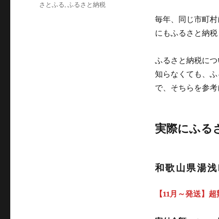
テ
タ
さとふる
,
ふるさと納税
ゴ
グ
毎年、同じ市町村
リ
ー
にもふるさと納税
ふるさと納税につ
知らなくても、ふ
で、そちらを参考
実際にふる
和歌山県湯浅
【11月～発送】