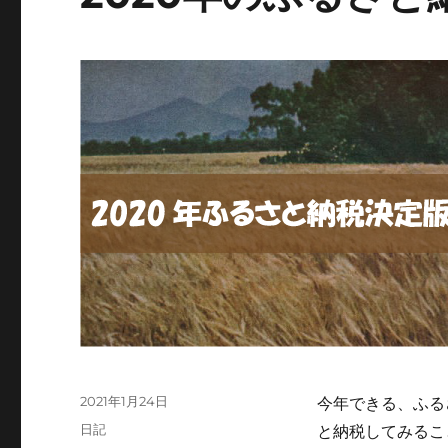
投
2021年1月24日
今年できる、ふる
稿
カ
日記
と納税してみるこ
日: