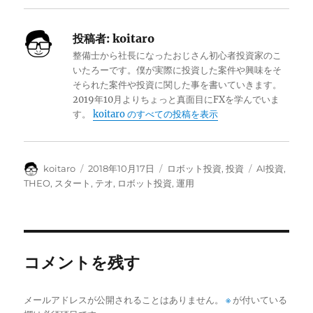
投稿者:
koitaro
整備士から社長になったおじさん初心者投資家のこ
いたろーです。僕が実際に投資した案件や興味をそ
そられた案件や投資に関した事を書いていきます。
2019年10月よりちょっと真面目にFXを学んでいま
す。
koitaro のすべての投稿を表示
投
投
カ
タ
koitaro
2018年10月17日
ロボット投資
,
投資
AI投資
,
稿
稿
テ
グ
THEO
,
スタート
,
テオ
,
ロボット投資
,
運用
者
日:
ゴ
リ
ー
コメントを残す
メールアドレスが公開されることはありません。
※
が付いている