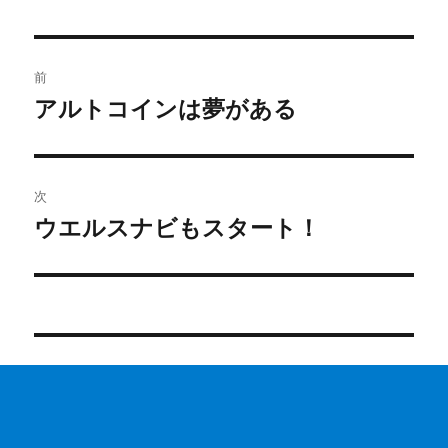
投
前
稿
アルトコインは夢がある
前
の
ナ
投
ビ
稿:
次
ゲ
ウエルスナビもスタート！
次
の
ー
投
シ
稿:
ョ
ン