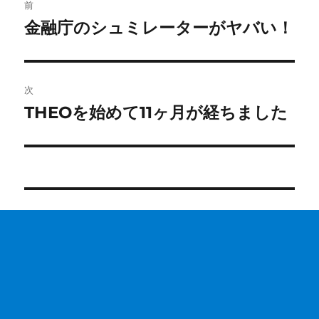
前
稿
金融庁のシュミレーターがヤバい！
前
の
ナ
投
ビ
稿:
次
ゲ
THEOを始めて11ヶ月が経ちました
次
の
ー
投
シ
稿:
ョ
ン