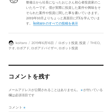
整備士から社長になったおじさん初心者投資家のこ
いたろーです。僕が実際に投資した案件や興味をそ
そられた案件や投資に関した事を書いていきます。
2019年10月よりちょっと真面目にFXを学んでいま
す。
koitaro のすべての投稿を表示
投
投
カ
タ
koitaro
2019年6月16日
ロボット投資
,
投資
THEO
,
稿
稿
テ
グ
テオ
,
ロボアド
,
ロボアドバイザー
,
ロボット投資
者
日:
ゴ
リ
ー
コメントを残す
メールアドレスが公開されることはありません。
※
が付いている
欄は必須項目です
コメント
※