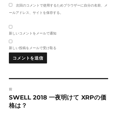
次回のコメントで使用するためブラウザーに自分の名前、メ
ールアドレス、サイトを保存する。
新しいコメントをメールで通知
新しい投稿をメールで受け取る
投
前
稿
SWELL 2018 一夜明けて XRPの価
前
の
格は？
ナ
投