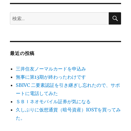
検
検
索
索:
最近の投稿
三井住友ノーマルカードを申込み
無事に第13期が終わったわけです
SBIVC 二要素認証を引き継ぎし忘れたので、サポ
ートに電話してみた
ＳＢＩネオモバイル証券が気になる
久しぶりに仮想通貨（暗号資産）IOSTを買ってみ
た。