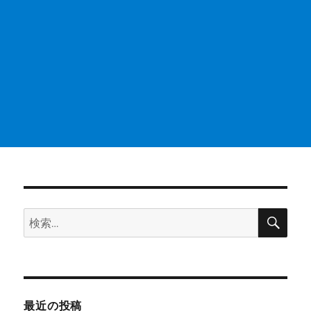
検
検
索
索:
最近の投稿