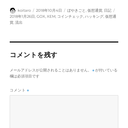
投
投
カ
タ
koitaro
2018年10月4日
ぼやきごと
,
仮想通貨
,
日記
稿
稿
テ
グ
2018年1月26日
,
GOX
,
XEM
,
コインチェック
,
ハッキング
,
仮想通
者
日:
ゴ
貨
,
流出
リ
ー
コメントを残す
メールアドレスが公開されることはありません。
※
が付いている
欄は必須項目です
コメント
※