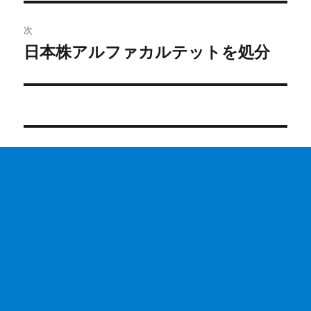
ビ
稿:
ゲ
次
日本株アルファカルテットを処分
次
ー
の
シ
投
稿:
ョ
ン