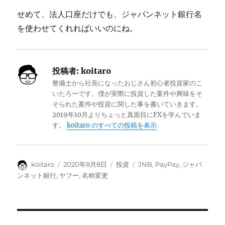
せめて、法人口座だけでも、ジャパンネット銀行名
を使わせてくれればいいのにね。
投稿者:
koitaro
整備士から社長になったおじさん初心者投資家のこ
いたろーです。僕が実際に投資した案件や興味をそ
そられた案件や投資に関した事を書いていきます。
2019年10月よりちょっと真面目にFXを学んでいま
す。
koitaro のすべての投稿を表示
投
投
カ
タ
koitaro
2020年8月8日
投資
JNB
,
PayPay
,
ジャパ
稿
稿
テ
グ
ンネット銀行
,
ヤフー
,
名称変更
者
日:
ゴ
リ
ー
投