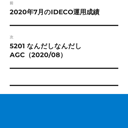
前
稿
2020年7月のIDECO運用成績
前
の
ナ
投
ビ
稿:
次
ゲ
5201 なんだしなんだし
次
の
AGC（2020/08）
ー
投
シ
稿:
ョ
ン