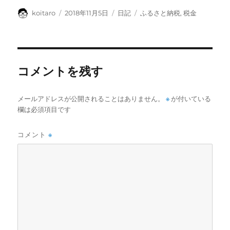
投
投
カ
タ
koitaro
2018年11月5日
日記
ふるさと納税
,
税金
稿
稿
テ
グ
者
日:
ゴ
リ
ー
コメントを残す
メールアドレスが公開されることはありません。
※
が付いている
欄は必須項目です
コメント
※