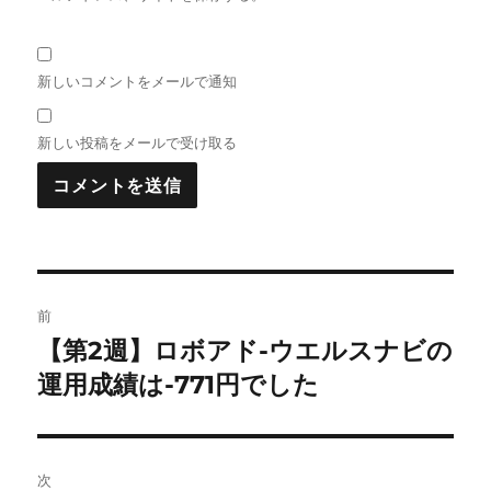
新しいコメントをメールで通知
新しい投稿をメールで受け取る
投
前
稿
【第2週】ロボアド-ウエルスナビの
前
の
運用成績は-771円でした
ナ
投
ビ
稿:
ゲ
次