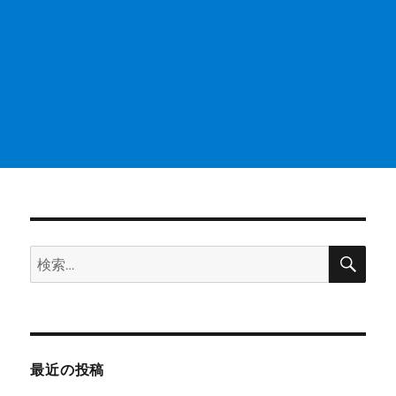
検
検
索
索:
最近の投稿