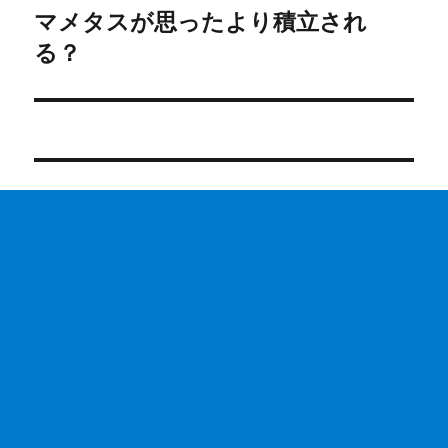
マメタスが思ったより積立され
次
ー
の
る？
シ
投
稿:
ョ
ン