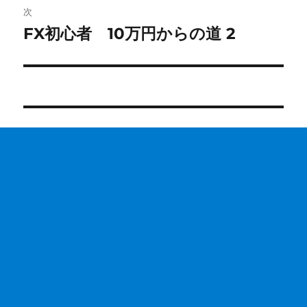
ビ
稿:
次
ゲ
FX初心者 10万円からの道 2
次
の
ー
投
シ
稿:
ョ
ン