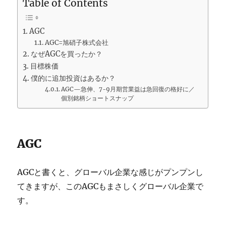
Table of Contents
AGC
AGC=旭硝子株式会社
なぜAGCを買ったか？
目標株価
僕的に追加投資はあるか？
AGC—急伸、7-9月期営業益は急回復の格好に／
個別銘柄ショートスナップ
AGC
AGCと書くと、グローバル企業な感じがプンプンし
てきますが、このAGCもまさしくグローバル企業で
す。