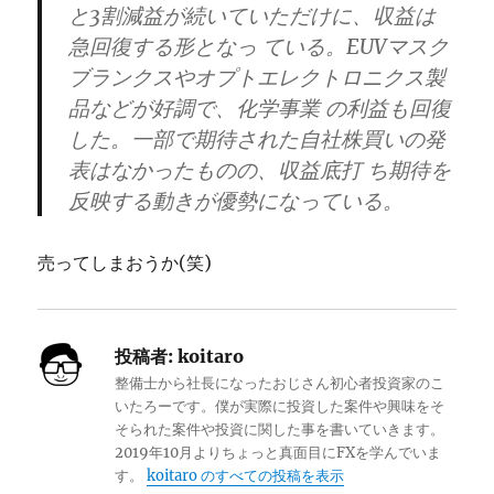
と3割減益が続いていただけに、収益は
急回復する形となっ ている。EUVマスク
ブランクスやオプトエレクトロニクス製
品などが好調で、化学事業 の利益も回復
した。一部で期待された自社株買いの発
表はなかったものの、収益底打 ち期待を
反映する動きが優勢になっている。
売ってしまおうか(笑)
投稿者:
koitaro
整備士から社長になったおじさん初心者投資家のこ
いたろーです。僕が実際に投資した案件や興味をそ
そられた案件や投資に関した事を書いていきます。
2019年10月よりちょっと真面目にFXを学んでいま
す。
koitaro のすべての投稿を表示