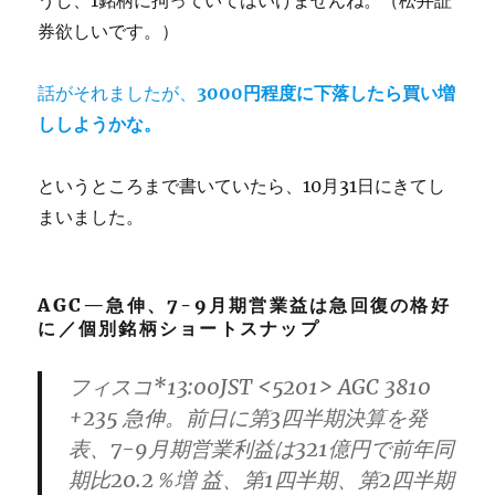
うし、1銘柄に拘っていてはいけませんね。（松井証
券欲しいです。）
話がそれましたが、
3000円程度に下落したら買い増
ししようかな。
というところまで書いていたら、10月31日にきてし
まいました。
AGC—急伸、7-9月期営業益は急回復の格好
に／個別銘柄ショートスナップ
フィスコ*13:00JST <5201> AGC 3810
+235 急伸。前日に第3四半期決算を発
表、7-9月期営業利益は321億円で前年同
期比20.2％増 益、第1四半期、第2四半期