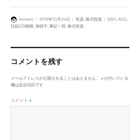
投
投
カ
タ
koitaro
2019年10月24日
投資
,
株式投資
5201
,
AGC
,
稿
稿
テ
グ
日経225銘柄
,
旭硝子
,
東証一部
,
株式投資
者
日:
ゴ
リ
ー
コメントを残す
メールアドレスが公開されることはありません。
※
が付いている
欄は必須項目です
コメント
※