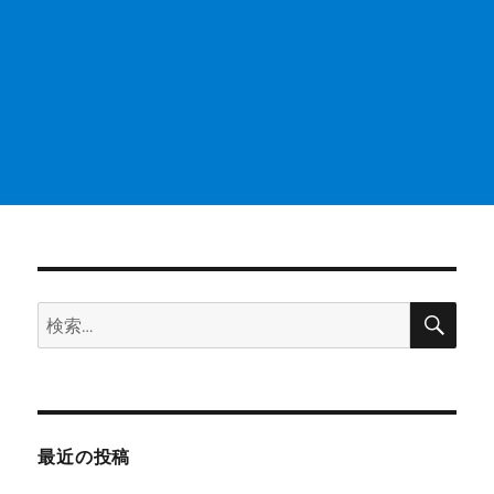
検
検
索
索:
最近の投稿