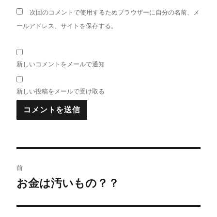
次回のコメントで使用するためブラウザーに自分の名前、メ
ールアドレス、サイトを保存する。
新しいコメントをメールで通知
新しい投稿をメールで受け取る
投
前
稿
お金は汚いもの？？
前
の
ナ
投