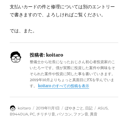
支払いカードの件と修理については別のエントリー
で書きますので、よろしければご覧ください。
では、また。
投稿者:
koitaro
整備士から社長になったおじさん初心者投資家のこ
いたろーです。僕が実際に投資した案件や興味をそ
そられた案件や投資に関した事を書いていきます。
2019年10月よりちょっと真面目にFXを学んでいま
す。
koitaro のすべての投稿を表示
投
投
カ
タ
koitaro
2019年11月1日
ぼやきごと
,
日記
ASUS
,
稿
稿
テ
グ
B9440UA
,
PC
,
チリチリ音
,
パソコン
,
ファン音
,
異音
者
日:
ゴ
リ