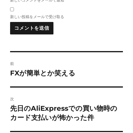
新しい投稿をメールで受け取る
投
前
稿
FXが簡単とか笑える
前
の
ナ
投
ビ
稿:
次
ゲ
先日のAliExpressでの買い物時の
次
の
カード支払いが怖かった件
ー
投
シ
稿: