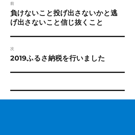
前
稿
負けないこと投げ出さないかと逃
前
の
げ出さないこと信じ抜くこと
ナ
投
ビ
稿:
ゲ
次
2019ふるさ納税を行いました
次
ー
の
シ
投
稿:
ョ
ン