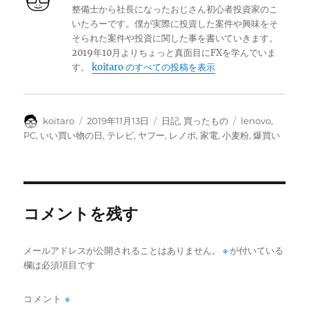
整備士から社長になったおじさん初心者投資家のこ
いたろーです。僕が実際に投資した案件や興味をそ
そられた案件や投資に関した事を書いていきます。
2019年10月よりちょっと真面目にFXを学んでいま
す。
koitaro のすべての投稿を表示
投
投
カ
タ
koitaro
2019年11月13日
日記
,
買ったもの
lenovo
,
稿
稿
テ
グ
PC
,
いい買い物の日
,
テレビ
,
ヤフー
,
レノボ
,
家電
,
小麦粉
,
爆買い
者
日:
ゴ
リ
ー
コメントを残す
メールアドレスが公開されることはありません。
※
が付いている
欄は必須項目です
コメント
※